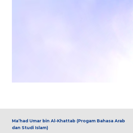
Ma’had Umar bin Al-Khattab (Progam Bahasa Arab
dan Studi Islam)