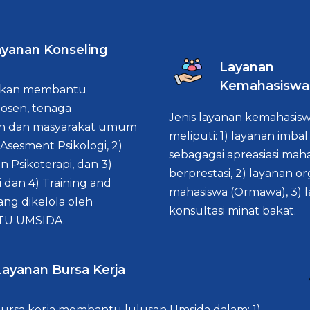
yanan Konseling
Layanan
Kemahasiswa
 akan membantu
dosen, tenaga
Jenis layanan kemahasisw
an dan masyarakat umum
meliputi: 1) layanan imbal
 Asesment Psikologi, 2)
sebagagai apreasiasi mah
n Psikoterapi, dan 3)
berprestasi, 2) layanan or
 dan 4) Training and
mahasiswa (Ormawa), 3) 
ang dikelola oleh
konsultasi minat bakat.
TU UMSIDA.
Layanan Bursa Kerja
ursa kerja membantu lulusan Umsida dalam: 1)