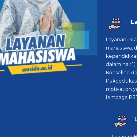
La
Layanan ini
mahasiswa, 
kependidik
dalam hal: 1)
Konseling da
Psikoedukasi
motivation y
lembaga P3
Layanan B