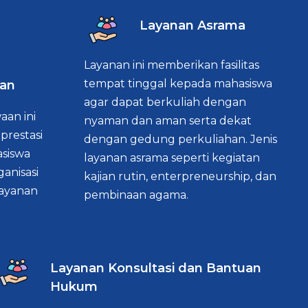
Layanan Asrama
Layanan ini memberikan fasilitas
tempat tinggal kepada mahasiswa
an
agar dapat berkuliah dengan
aan ini
nyaman dan aman serta dekat
 prestasi
dengan gedung perkuliahan. Jenis
asiswa
layanan asrama seperti kegiatan
ganisasi
kajian rutin, enterpreneurship, dan
layanan
pembinaan agama.
Layanan Konsultasi dan Bantuan
Hukum