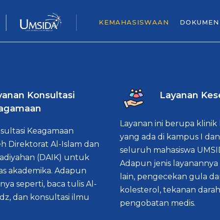
KEMAHASISWAAN
DOKUMEN
yanan Konsultasi
Layanan Kes
agamaan
Layanan ini berupa klini
sultasi Keagamaan
yang ada di kampus I dan
eh Direktorat Al-Islam dan
seluruh mahasiswa UMSI
iyahan (DAIK) untuk
Adapun jenis layanannya 
tas akademika. Adapun
lain, pengecekan gula dar
nya seperti, baca tulis Al-
kolesterol, tekanan darah
idz, dan konsultasi ilmu
pengobatan medis.