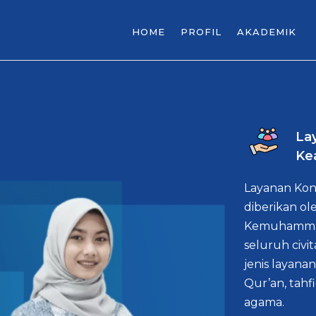
HOME
PROFIL
AKADEMIK
La
Ke
Layanan Kon
diberikan ol
Kemuhammad
seluruh civi
jenis layanan
Qur’an, tahf
agama.